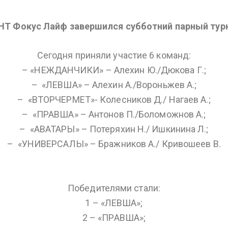
НТ Фокус Лайф завершился субботний парный тур
Сегодня приняли участие 6 команд:
– «НЕЖДАНЧИКИ» – Алехин Ю./Дюкова Г.;
– ⁠ «ЛЕВША» – Алехин А./Вороньжев А.;
– ⁠ «ВТОРЧЕРМЕТ»- Колесников Д./ Нагаев А.;
– ⁠ «ПРАВША» – Антонов П./Боломожнов А.;
– ⁠ «АВАТАРЫ» – Потеряхин Н./ Ишкинина Л.;
– ⁠ «УНИВЕРСАЛЫ» – Бражников А./ Кривошеев В.
Победителями стали:
1 – «ЛЕВША»;
2 – «ПРАВША»;