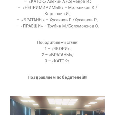
– ⁠ «КАТОК» Алехин А./Семенов И.;
– ⁠ «НЕПРИМИРИМЫЕ» – Мельников К./
Корнюхин И.;
– ⁠ «БРАТАНЫ» – Хусаинов Р./Хусаинов Р.;
– ⁠ «ПРАВШИ» – Трубин М./Боломожнов О.
Победителями стали:
1 – «ЯКОРИ»;
2 – «БРАТАНЫ»;
3 – «КАТОК».
Поздравляем победителей!!!