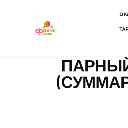
О 
ТА
ПАРНЫЙ
(СУММА