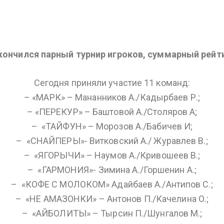
кончился парный турнир игроков, суммарный рейти
Сегодня приняли участие 11 команд:
– «МАРК» – Мананников А./Кадырбаев Р.;
– «ПЕРЕКУР» – Баштовой А./Столяров А;
– ⁠ «ТАЙФУН» – Морозов А./Бабичев И;
– ⁠ «СНАЙПЕРЫ»- Витковский А./ Журавлев В.;
– ⁠ «ЯГОРЫЧИ» – Наумов А./Кривошеев В.;
– ⁠ «ГАРМОНИЯ»- Зимина А./Горшенин А.;
– ⁠ «КОФЕ С МОЛОКОМ» Адайбаев А./Антипов С.;
– ⁠ «НЕ АМАЗОНКИ» – Антонов П./Качелина О.;
– ⁠ «АЙБОЛИТЫ» – Тырсин П./Шунгалов М.;