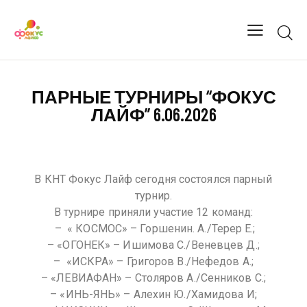
ПАРНЫЕ ТУРНИРЫ “ФОКУС
ЛАЙФ” 6.06.2026
В КНТ Фокус Лайф сегодня состоялся парный
турнир.
В турнире приняли участие 12 команд:
⁠ – ⁠ « КОСМОС» – Горшенин. А./Терер Е.;
– «ОГОНЕК» – Ишимова С./Веневцев Д.;
– ⁠ «ИСКРА» – Григоров В./Нефедов А.;
– «ЛЕВИАФАН» – Столяров А./Сенников С.;
– «ИНЬ-ЯНЬ» – Алехин Ю./Хамидова И;