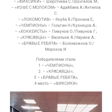
– «ФИКСИКИ» – Шерстнева С./Шунгалов М.;
– «КОФЕ С МОЛОКОМ» – Адайбаев А./Антипов
С.
– «ЛОКОМОТИВ» – Якуба В./Пронина Е.;
– «ЧЕМПИОНЫ» – Гольтин Н./Кузнецов А.;
– «ХОККЕИСТЫ» – Пивунов О./Пивунов Г.;
– «КРАСАВЦЫ» – Васильев А./Наумов А.;
– «БРАВЫЕ РЕБЯТА» – Боломожнов О./
Морозов И.
Победителями стали:
1 – «ЧЕМПИОНЫ»;
2 – «КРАСАВЦЫ»;
3 – «БРАВЫЕ РЕБЯТА»;
4 место – «ФИКСИКИ»