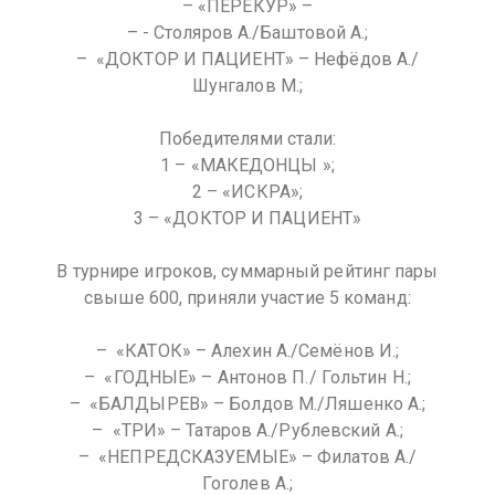
– «ПЕРЕКУР» –
– ⁠- Столяров А./Баштовой А.;
– ⁠ «ДОКТОР И ПАЦИЕНТ» – Нефëдов А./
Шунгалов М.;
Победителями стали:
1 – «МАКЕДОНЦЫ »;
2 – «ИСКРА»;
3 – «ДОКТОР И ПАЦИЕНТ»
В турнире игроков, суммарный рейтинг пары
свыше 600, приняли участие 5 команд:
– ⁠ «КАТОК» – Алехин А./Семёнов И.;
– ⁠ «ГОДНЫЕ» – Антонов П./ Гольтин Н.;
– ⁠ «БАЛДЫРЕВ» – Болдов М./Ляшенко А.;
– ⁠ «ТРИ» – Татаров А./Рублевский А.;
– ⁠ «НЕПРЕДСКАЗУЕМЫЕ» – Филатов А./
Гоголев А.;