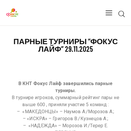
ПАРНЫЕ ТУРНИРЫ “ФОКУС
ЛАЙФ” 29.11.2025
В КНТ Фокус Лайф завершились парные
турниры.
В турнире игроков, суммарный рейтинг пары не
выше 600 , приняли участие 5 команд :
– ⁠ «МАКЕДОНЦЫ» – Наумов А./Морозов А.;
– «ИСКРА» – Григоров В./Кузнецов А.;
– ⁠ «НАДЕЖДА» – Морозов И./Терер Е.