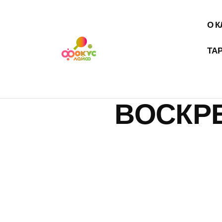
О 
ТА
ВОСКР