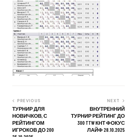
PREVIOUS
NEXT
ТУРНИР ДЛЯ
ВНУТРЕННИЙ
НОВИЧКОВ, С
ТУРНИР РЕЙТИНГ ДО
РЕЙТИНГОМ
300 TTW КНТ ФОКУС
ИГРОКОВ ДО 200
ЛАЙФ 28.10.2025
25.10.2025