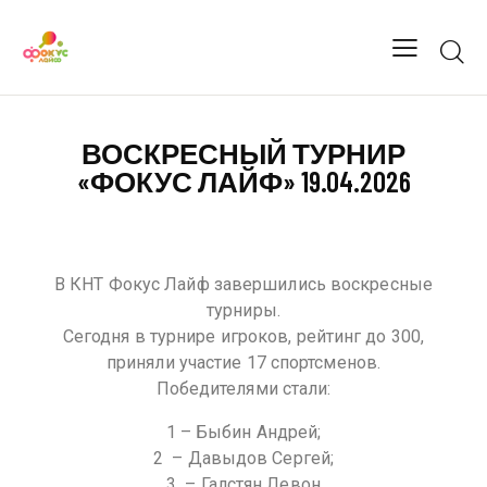
ВОСКРЕСНЫЙ ТУРНИР
«ФОКУС ЛАЙФ» 19.04.2026
В КНТ Фокус Лайф завершились воскресные
турниры.
Сегодня в турнире игроков, рейтинг до 300,
приняли участие 17 спортсменов.
Победителями стали:
1 – Быбин Андрей;
2 – Давыдов Сергей;
3 – Галстян Левон