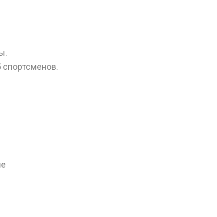
ы.
5 спортсменов.
ие