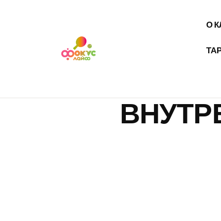
О 
ТА
ВНУТР