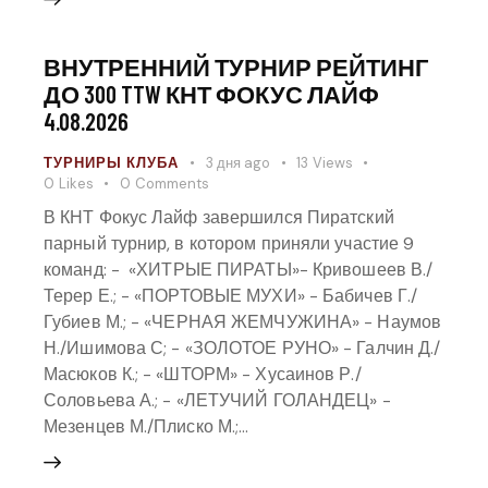
ВНУТРЕННИЙ ТУРНИР РЕЙТИНГ
ДО 300 TTW КНТ ФОКУС ЛАЙФ
4.08.2026
ТУРНИРЫ КЛУБА
3 дня ago
13
Views
0
Likes
0
Comments
В КНТ Фокус Лайф завершился Пиратский
парный турнир, в котором приняли участие 9
команд: - ⁠ «ХИТРЫЕ ПИРАТЫ»- Кривошеев В./
Терер Е.; - «ПОРТОВЫЕ МУХИ» - Бабичев Г./
Губиев М.; - «ЧЕРНАЯ ЖЕМЧУЖИНА» - Наумов
Н./Ишимова С; - «ЗОЛОТОЕ РУНО» - Галчин Д./
Масюков К.; - «ШТОРМ» - Хусаинов Р./
Соловьева А.; - «ЛЕТУЧИЙ ГОЛАНДЕЦ» -
Мезенцев М./Плиско М.;…