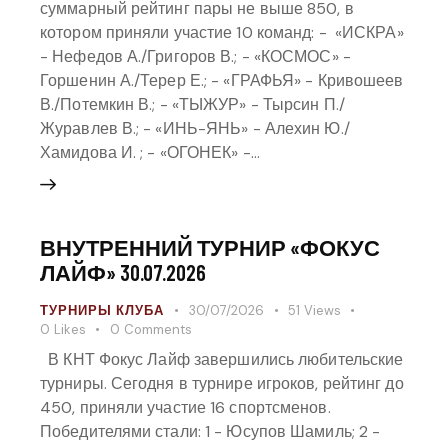
суммарный рейтинг пары не выше 850, в
котором приняли участие 10 команд: - ⁠ «ИСКРА»
- Нефедов А./Григоров В.; - «КОСМОС» -
Горшенин А./Терер Е.; - «ГРАФЬЯ» - Кривошеев
В./Потемкин В.; - «ТЫЖУР» - Тырсин П./
Журавлев В.; - «ИНЬ-ЯНЬ» - Алехин Ю./
Хамидова И. ; - «ОГОНЕК» -…
ВНУТРЕННИЙ ТУРНИР «ФОКУС
ЛАЙФ» 30.07.2026
ТУРНИРЫ КЛУБА
30/07/2026
51
Views
0
Likes
0
Comments
В КНТ Фокус Лайф завершились любительские
турниры. Сегодня в турнире игроков, рейтинг до
450, приняли участие 16 спортсменов.
Победителями стали: 1 - Юсупов Шамиль; 2 -