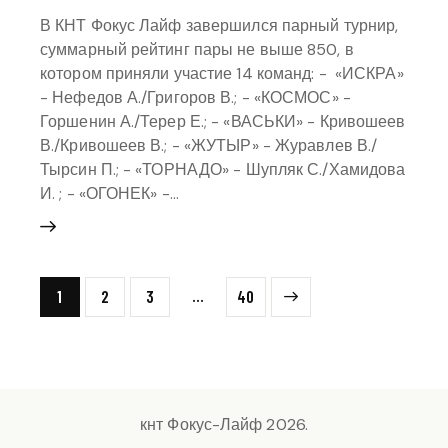
В КНТ Фокус Лайф завершился парный турнир,
суммарный рейтинг пары не выше 850, в
котором приняли участие 14 команд: - ⁠ «ИСКРА»
- Нефедов А./Григоров В.; - «КОСМОС» -
Горшенин А./Терер Е.; - «ВАСЬКИ» - Кривошеев
В./Кривошеев В.; - «ЖУТЫР» - Журавлев В./
Тырсин П.; - «ТОРНАДО» - Шупляк С./Хамидова
И. ; - «ОГОНЕК» -…
НАВИГАЦИЯ ПО ЗАПИСЯМ
…
Page
1
Page
2
Page
3
>
Page
40
кнт Фокус-Лайф 2026.